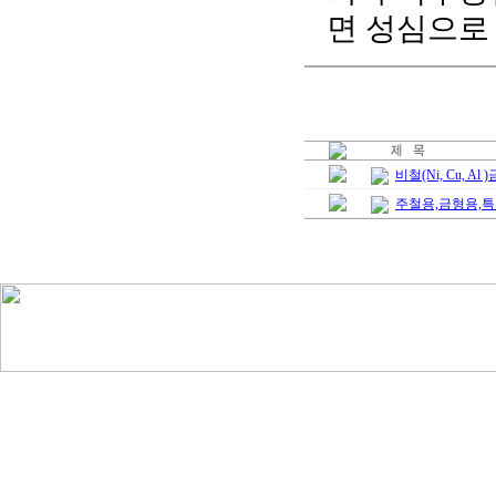
면 성심으로
비철(Ni, Cu, Al
주철용,금형용,